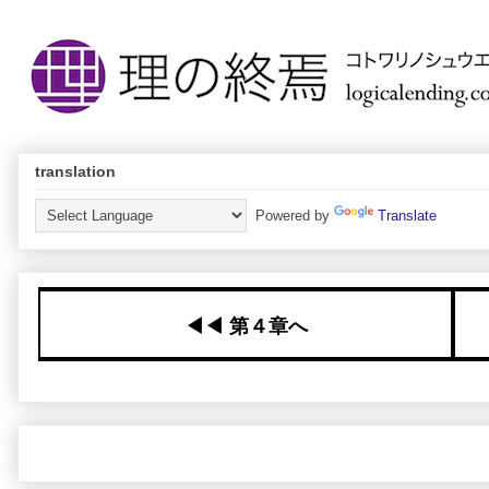
translation
Powered by
Translate
◀︎◀︎ 第４章へ
キーワード：
chapter5
,
tothenext