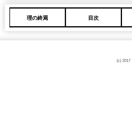
理の終焉
目次
(c) 201