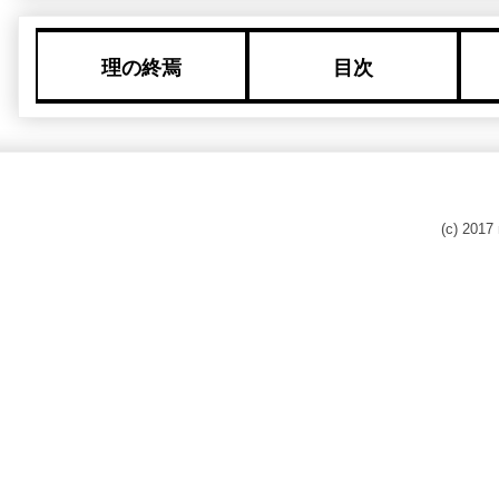
理の終焉
目次
(c) 201