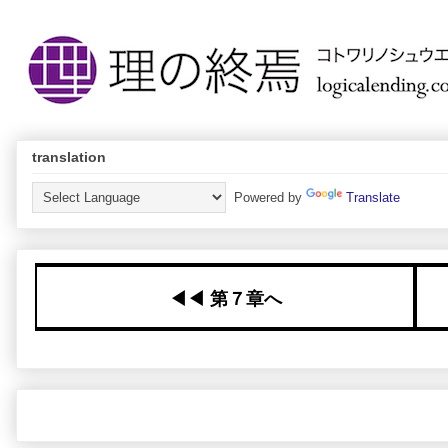
translation
Powered by
Translate
◀︎◀︎ 第７章へ
キーワード：
chapter8
,
tothenext