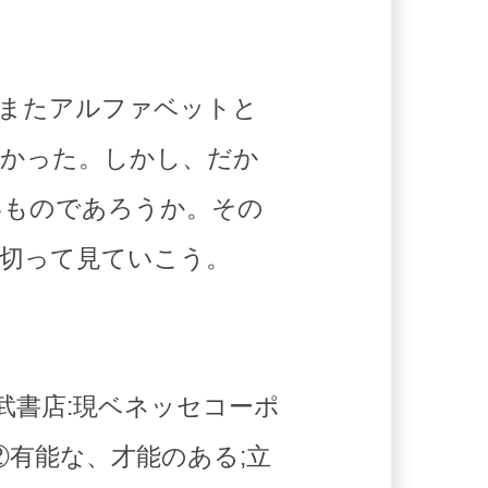
、またアルファベットと
わかった。しかし、だか
いものであろうか。その
区切って見ていこう。
福武書店:現ベネッセコーポ
②有能な、才能のある;立