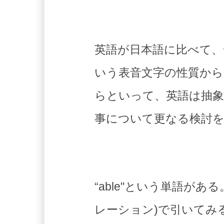
英語が日本語に比べて
いう表音文字の性質か
らといって、英語は抽
事について更なる検討
“able"という単語が
レーション)で引いてみ