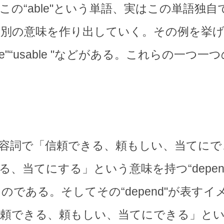
この“able"という単語、実はこの単語独
て別の意味を作り出していく。その例を挙
eatable"“usable "などがある。これら
le"は形容詞で「信頼できる、頼もしい、当て
当てにする」という意味を持つ“depend"
である。そしてその“depend"が表すイメー
信頼できる、頼もしい、当てにできる」と