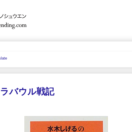
late
のラバウル戦記